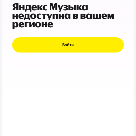
Яндекс Музыка
недоступна в вашем
регионе
Войти