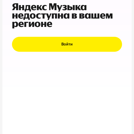
Яндекс Музыка
недоступна в вашем
регионе
Войти