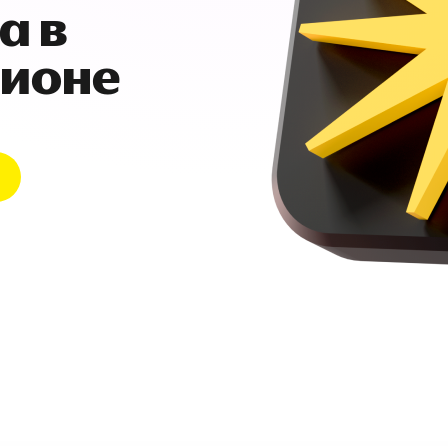
а в
гионе