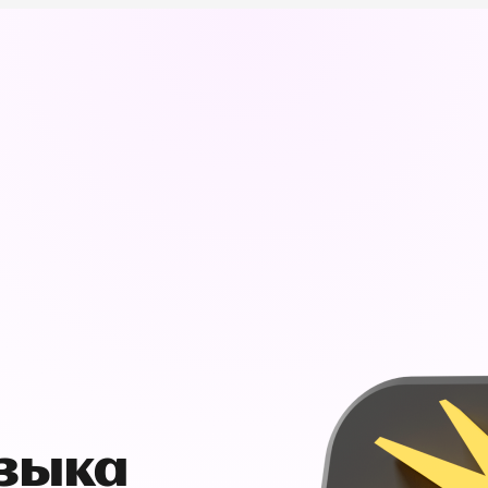
узыка