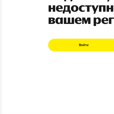
недоступн
вашем ре
Войти