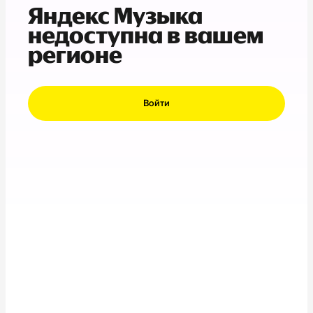
Яндекс Музыка
недоступна в вашем
регионе
Войти