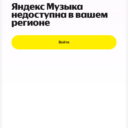
Яндекс Музыка
недоступна в вашем
регионе
Войти