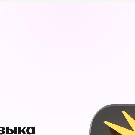
узыка