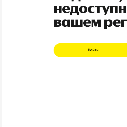
недоступн
вашем ре
Войти