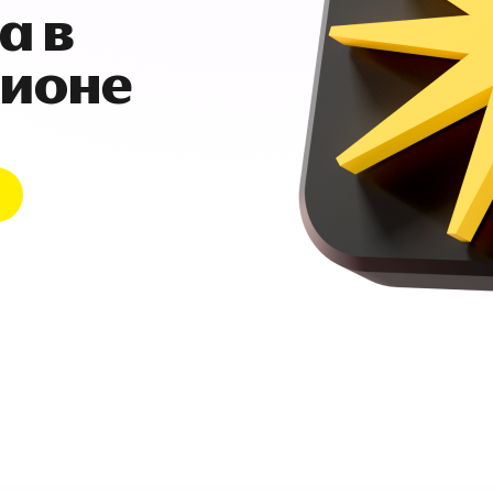
а в
гионе