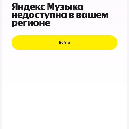
Яндекс Музыка
недоступна в вашем
регионе
Войти