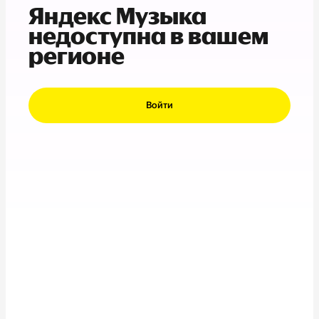
Яндекс Музыка
недоступна в вашем
регионе
Войти