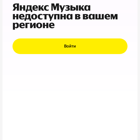
Яндекс Музыка
недоступна в вашем
регионе
Войти