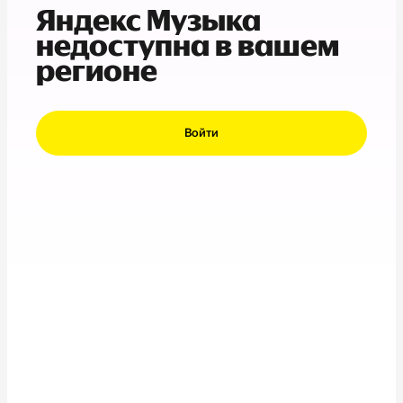
Яндекс Музыка
недоступна в вашем
регионе
Войти