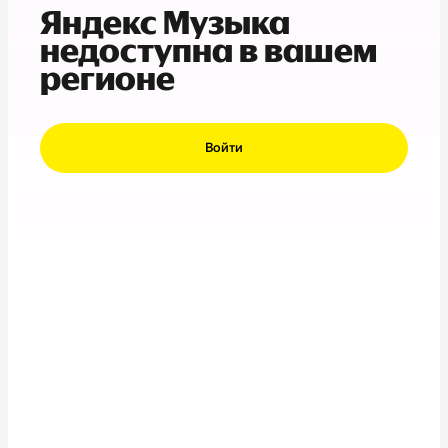
Яндекс Музыка
недоступна в вашем
регионе
Войти