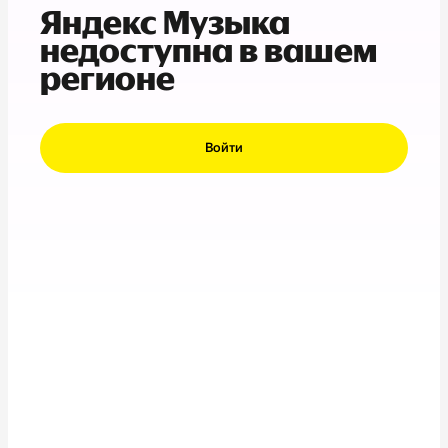
Яндекс Музыка
недоступна в вашем
регионе
Войти