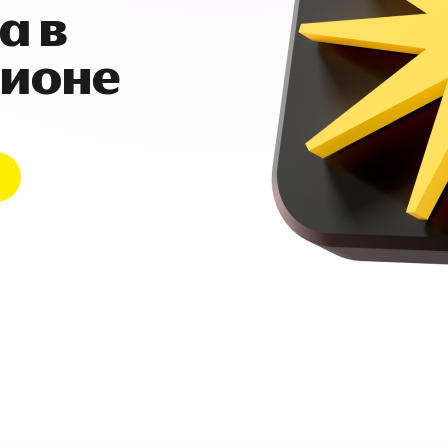
а в
гионе