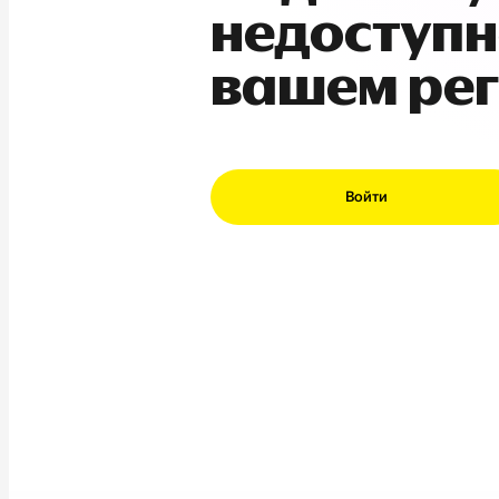
недоступн
вашем ре
Войти