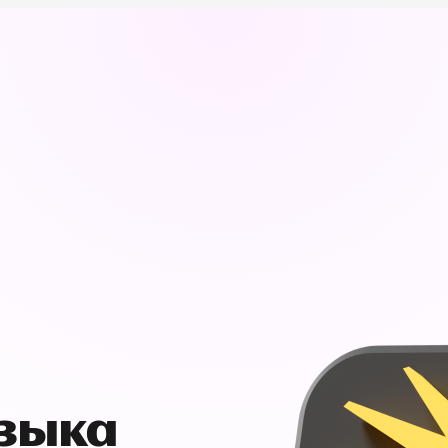
узыка