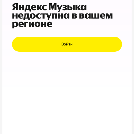
Яндекс Музыка
недоступна в вашем
регионе
Войти