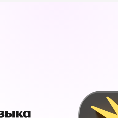
узыка