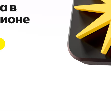
а в
гионе