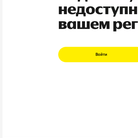
недоступн
вашем ре
Войти