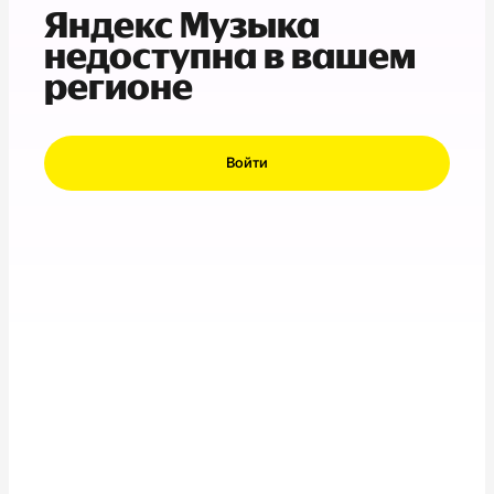
Яндекс Музыка
недоступна в вашем
регионе
Войти