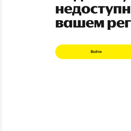
недоступн
вашем ре
Войти