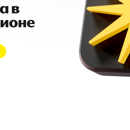
а в
гионе