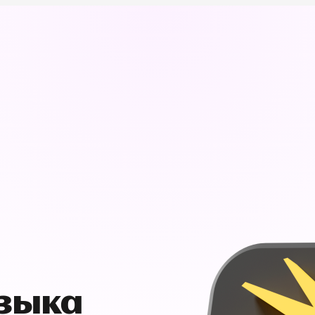
узыка