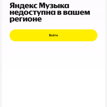
Яндекс Музыка
недоступна в вашем
регионе
Войти