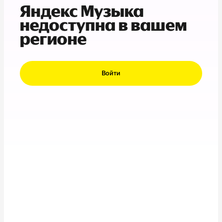
Яндекс Музыка
недоступна в вашем
регионе
Войти