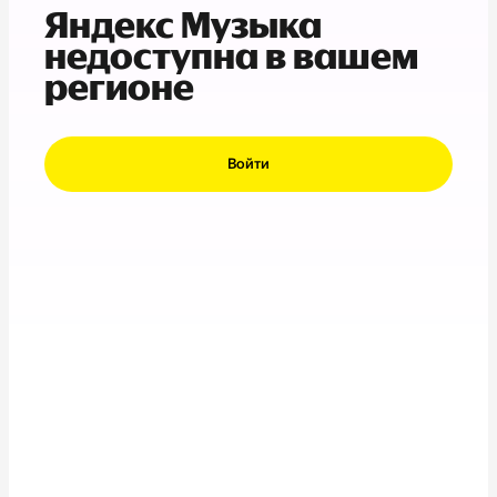
Яндекс Музыка
недоступна в вашем
регионе
Войти