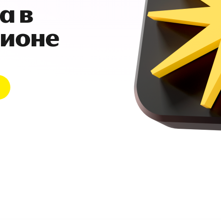
а в
гионе