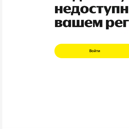
недоступн
вашем ре
Войти