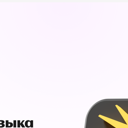
узыка