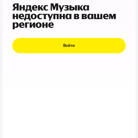
Яндекс Музыка
недоступна в вашем
регионе
Войти