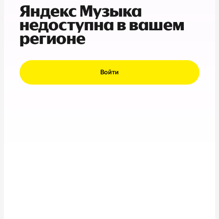
Яндекс Музыка
недоступна в вашем
регионе
Войти