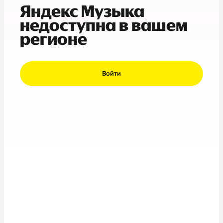
Яндекс Музыка
недоступна в вашем
регионе
Войти