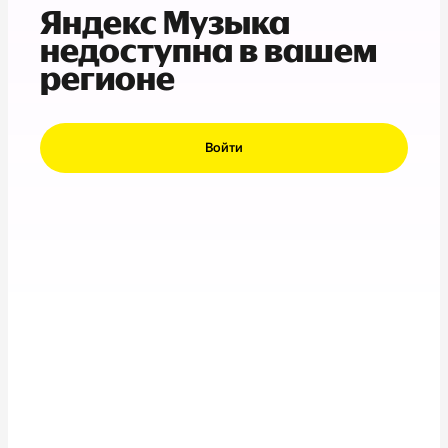
Яндекс Музыка
недоступна в вашем
регионе
Войти