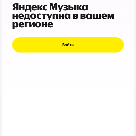
Яндекс Музыка
недоступна в вашем
регионе
Войти