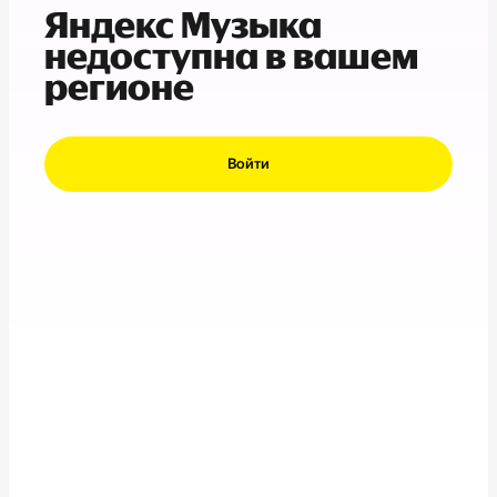
Яндекс Музыка
недоступна в вашем
регионе
Войти