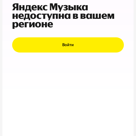
Яндекс Музыка
недоступна в вашем
регионе
Войти