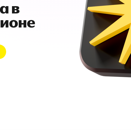
а в
гионе