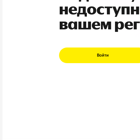
недоступн
вашем ре
Войти