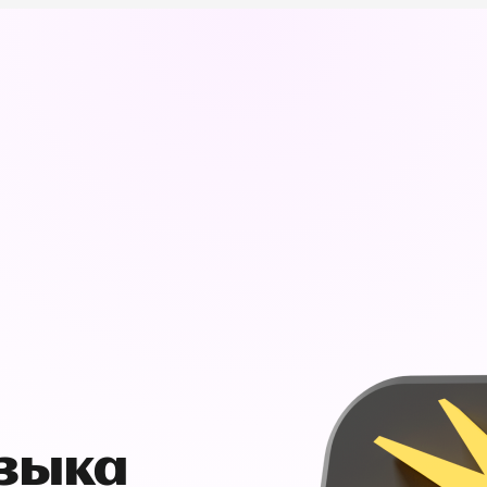
узыка