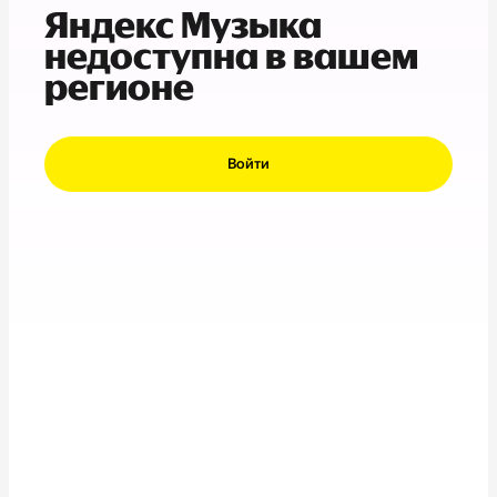
Яндекс Музыка
недоступна в вашем
регионе
Войти