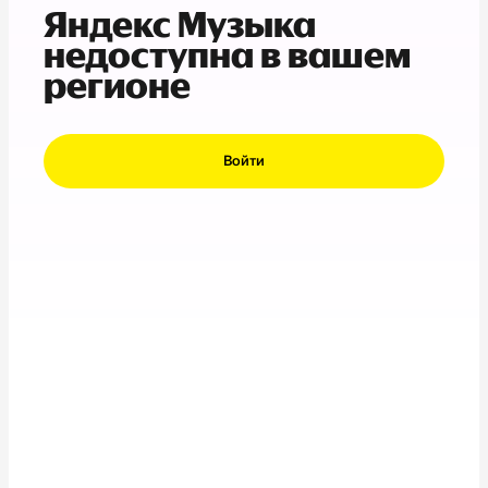
Яндекс Музыка
недоступна в вашем
регионе
Войти