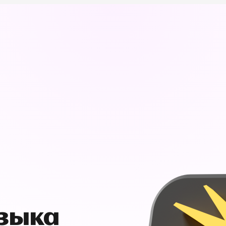
узыка