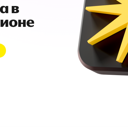
а в
гионе