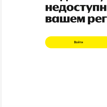
недоступн
вашем ре
Войти