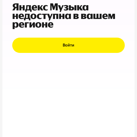
Яндекс Музыка
недоступна в вашем
регионе
Войти