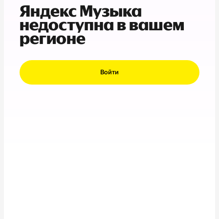
Яндекс Музыка
недоступна в вашем
регионе
Войти