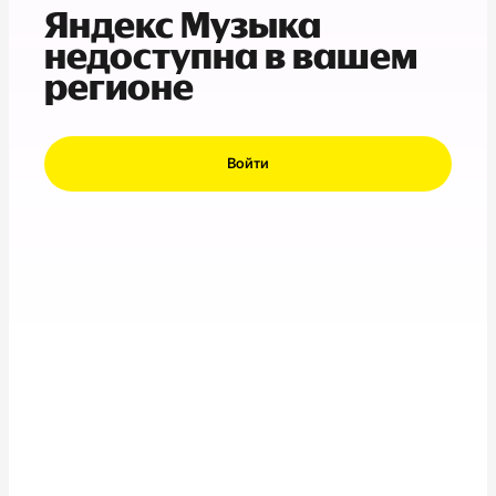
Яндекс Музыка
недоступна в вашем
регионе
Войти