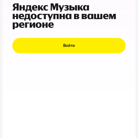
Яндекс Музыка
недоступна в вашем
регионе
Войти