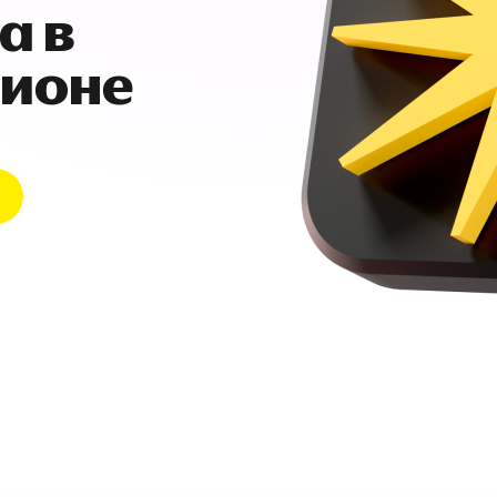
а в
гионе