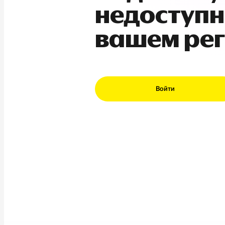
недоступн
вашем ре
Войти