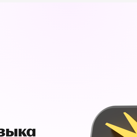
узыка