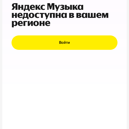
Яндекс Музыка
недоступна в вашем
регионе
Войти