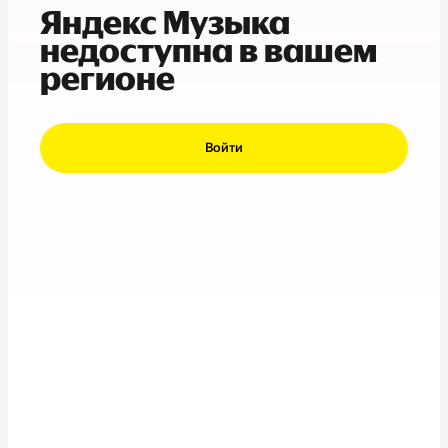
Яндекс Музыка
недоступна в вашем
регионе
Войти