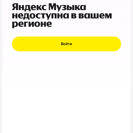
Яндекс Музыка
недоступна в вашем
регионе
Войти