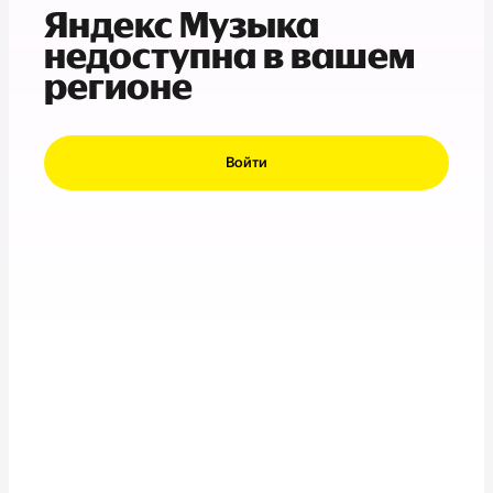
Яндекс Музыка
недоступна в вашем
регионе
Войти