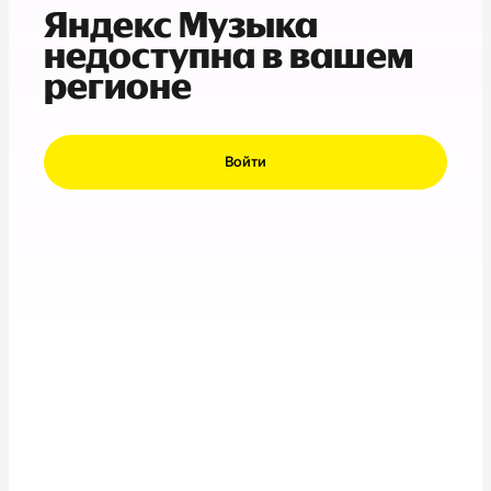
Яндекс Музыка
недоступна в вашем
регионе
Войти