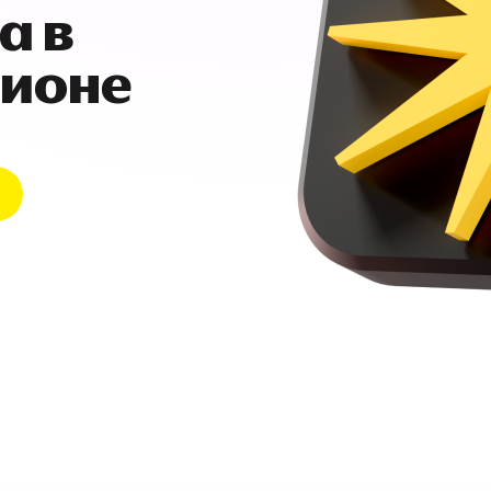
а в
гионе