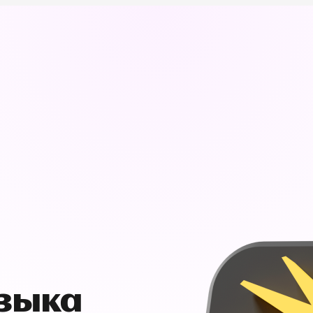
узыка