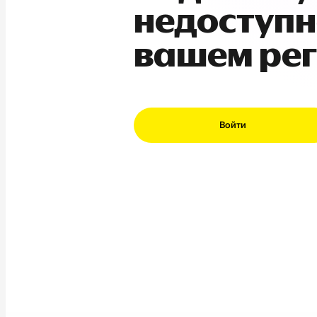
недоступн
вашем ре
Войти