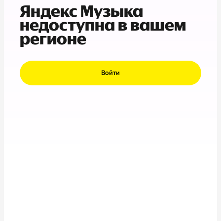
Яндекс Музыка
недоступна в вашем
регионе
Войти