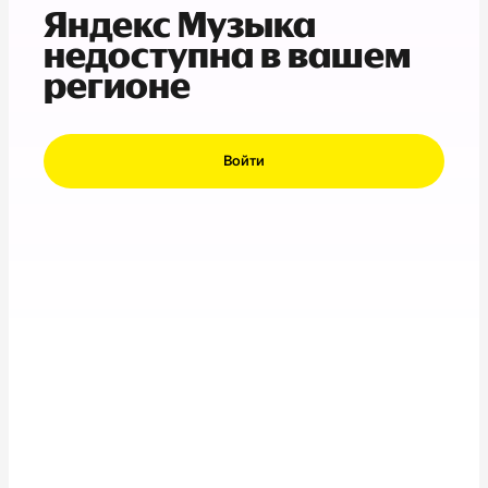
Яндекс Музыка
недоступна в вашем
регионе
Войти