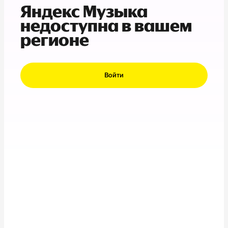
Яндекс Музыка
недоступна в вашем
регионе
Войти