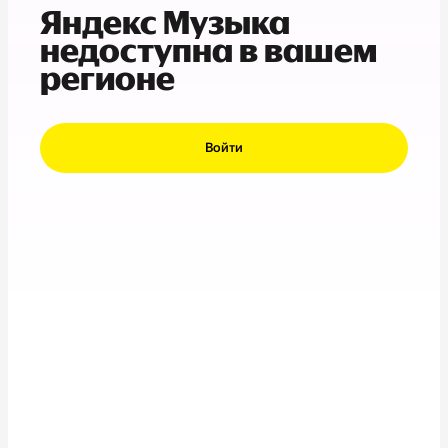
Яндекс Музыка
недоступна в вашем
регионе
Войти