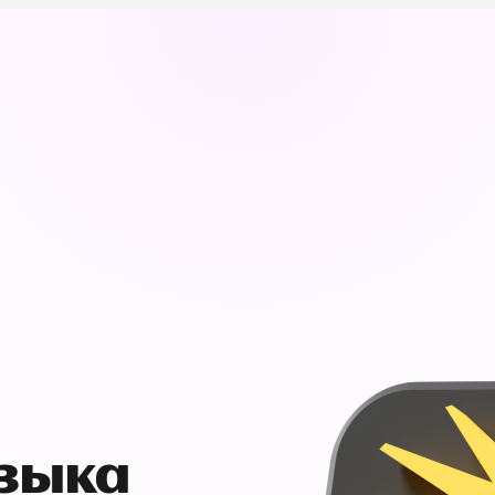
узыка