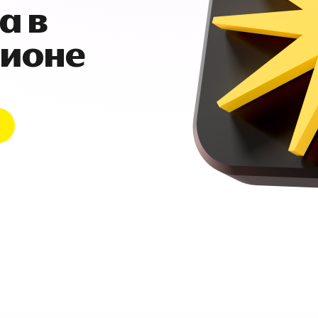
а в
гионе