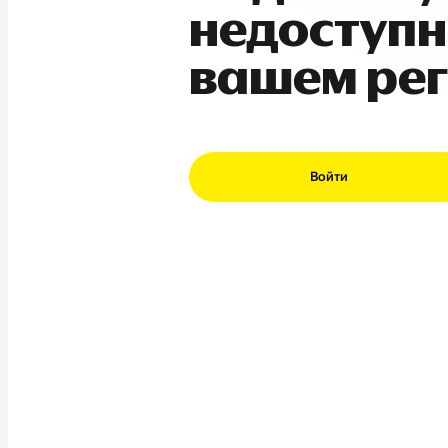
недоступн
вашем ре
Войти