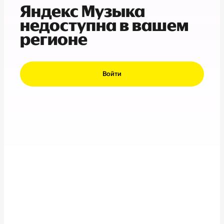
Яндекс Музыка
недоступна в вашем
регионе
Войти