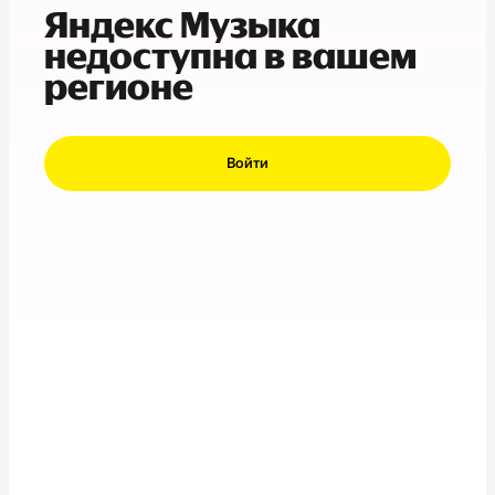
Яндекс Музыка
недоступна в вашем
регионе
Войти